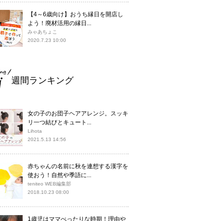
【4～6歳向け】おうち縁日を開店し
よう！廃材活用の縁日...
みゃあちょこ
2020.7.23 10:00
週間ランキング
女の子のお団子ヘアアレンジ。スッキ
リ一つ結びとキュート...
Lihota
2021.5.13 14:56
赤ちゃんの名前に秋を連想する漢字を
使おう！自然や季語に...
teniteo WEB編集部
2018.10.23 08:00
1歳児はママべったりな時期！理由や