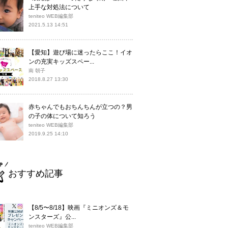
上手な対処法について
teniteo WEB編集部
2021.5.13 14:51
【愛知】遊び場に迷ったらここ！イオ
ンの充実キッズスペー...
南 朝子
2018.8.27 13:30
赤ちゃんでもおちんちんが立つの？男
の子の体について知ろう
teniteo WEB編集部
2019.9.25 14:10
おすすめ記事
【8/5〜8/18】映画『ミニオンズ＆モ
ンスターズ』公...
teniteo WEB編集部