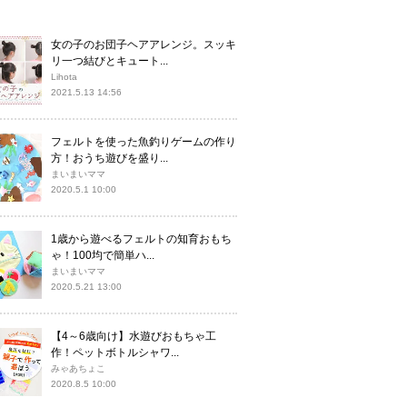
女の子のお団子ヘアアレンジ。スッキ
リ一つ結びとキュート...
Lihota
2021.5.13 14:56
フェルトを使った魚釣りゲームの作り
方！おうち遊びを盛り...
まいまいママ
2020.5.1 10:00
1歳から遊べるフェルトの知育おもち
ゃ！100均で簡単ハ...
まいまいママ
2020.5.21 13:00
【4～6歳向け】水遊びおもちゃ工
作！ペットボトルシャワ...
みゃあちょこ
2020.8.5 10:00