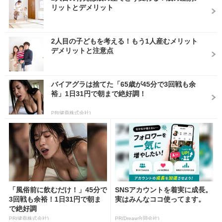
リットとデメリット
2人目の子どもを考える！もう1人産むメリット
デメリットと注意点
バイアグラは捨てた「65歳が45分で3回戦も余
裕」1日31円で朝まで絶好調！
PR(健商株式会社)
「風俗前に飲むだけ！」45分で
SNSアカウントを着実に成長。
3回戦も余裕！1日31円で朝ま
実はみんなココ使ってます。
で絶好調
PR(健商株式会社)
PR(Dreaw合同会社)