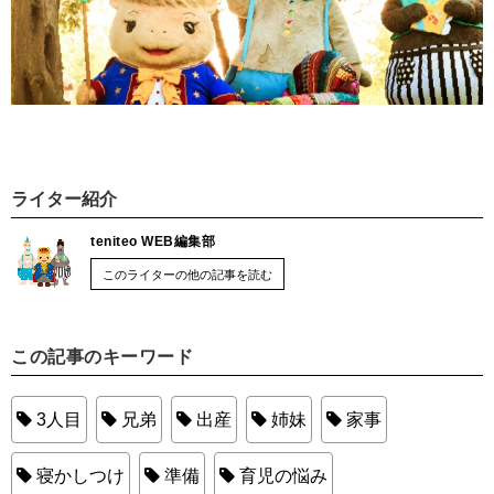
ライター紹介
teniteo WEB編集部
このライターの他の記事を読む
この記事のキーワード
3人目
兄弟
出産
姉妹
家事
寝かしつけ
準備
育児の悩み