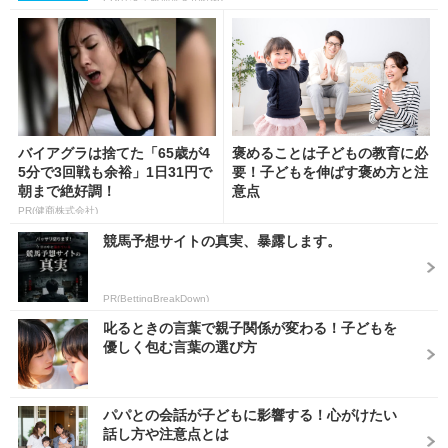
バイアグラは捨てた「65歳が4
褒めることは子どもの教育に必
5分で3回戦も余裕」1日31円で
要！子どもを伸ばす褒め方と注
朝まで絶好調！
意点
PR(健商株式会社)
競馬予想サイトの真実、暴露します。
PR(BettingBreakDown)
叱るときの言葉で親子関係が変わる！子どもを
優しく包む言葉の選び方
パパとの会話が子どもに影響する！心がけたい
話し方や注意点とは