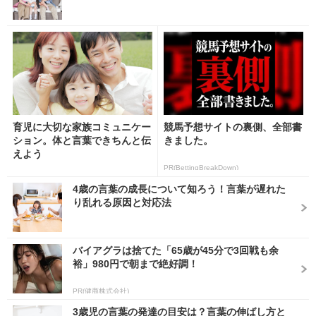
育児に大切な家族コミュニケー
競馬予想サイトの裏側、全部書
ション。体と言葉できちんと伝
きました。
えよう
PR(BettingBreakDown)
4歳の言葉の成長について知ろう！言葉が遅れた
り乱れる原因と対応法
バイアグラは捨てた「65歳が45分で3回戦も余
裕」980円で朝まで絶好調！
PR(健商株式会社)
3歳児の言葉の発達の目安は？言葉の伸ばし方と