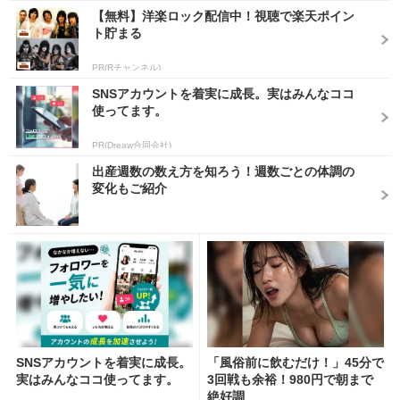
【無料】洋楽ロック配信中！視聴で楽天ポイン
ト貯まる
PR(Rチャンネル)
SNSアカウントを着実に成長。実はみんなココ
使ってます。
PR(Dreaw合同会社)
出産週数の数え方を知ろう！週数ごとの体調の
変化もご紹介
SNSアカウントを着実に成長。
「風俗前に飲むだけ！」45分で
実はみんなココ使ってます。
3回戦も余裕！980円で朝まで
絶好調