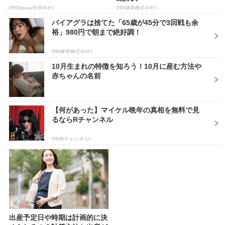
PR(Dreaw合同会社)
PR(健商株式会社)
バイアグラは捨てた「65歳が45分で3回戦も余
裕」980円で朝まで絶好調！
PR(健商株式会社)
10月生まれの特徴を知ろう！10月に産む方法や
赤ちゃんの名前
【何があった】マイケル晩年の真相を無料で見
るならRチャンネル
PR(Rチャンネル)
出産予定日や時期は計画的に決