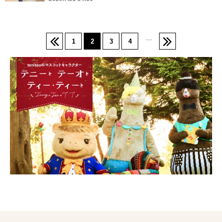
…
1
2
3
4