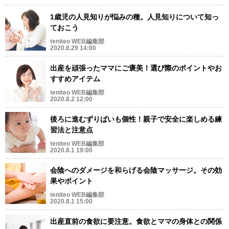
1歳児の人見知りが悩みの種。人見知りについて知っ
ておこう
teniteo WEB編集部
2020.8.29 14:00
出産を頑張ったママにご褒美！選び際のポイントやお
すすめアイテム
teniteo WEB編集部
2020.8.2 12:00
後ろに進むずりばいも個性！親子で安全に楽しめる練
習法と注意点
teniteo WEB編集部
2020.8.1 19:00
会陰へのダメージを和らげる会陰マッサージ。その効
果やポイント
teniteo WEB編集部
2020.8.1 15:00
出産直前の食欲に要注意。食欲とママの身体との関係