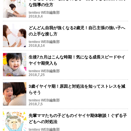
な指導の仕方
teniteo WEB編集部
2018,9,4
どんどん自我が強くなる2歳児！自己主張の強い子へ
の上手な接し方
teniteo WEB編集部
2018,8,14
生後7カ月はこんな時期！気になる成長スピードやイ
ヤイヤ期突入も
teniteo WEB編集部
2018,7,25
3歳イヤイヤ期！原因と対処法を知ってストレスを減
らそう
teniteo WEB編集部
2018,7,5
先輩ママたちの子どものイヤイヤ期体験談！ぐずる子
どもへの対処法
teniteo WEB編集部