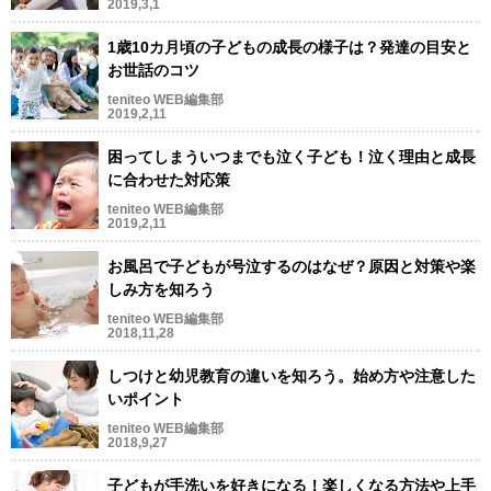
2019,3,1
1歳10カ月頃の子どもの成長の様子は？発達の目安と
お世話のコツ
teniteo WEB編集部
2019,2,11
困ってしまういつまでも泣く子ども！泣く理由と成長
に合わせた対応策
teniteo WEB編集部
2019,2,11
お風呂で子どもが号泣するのはなぜ？原因と対策や楽
しみ方を知ろう
teniteo WEB編集部
2018,11,28
しつけと幼児教育の違いを知ろう。始め方や注意した
いポイント
teniteo WEB編集部
2018,9,27
子どもが手洗いを好きになる！楽しくなる方法や上手