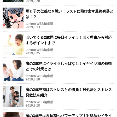
2019,9,20
母と子の仁義なき戦い！ラストに飛び出す最終兵器と
は！？
teniteo WEB編集部
2019,9,13
叩いてくる2歳児に毎日イライラ！叩く理由から対応
するポイントまで
teniteo WEB編集部
2019,8,25
魔の2歳児にイライラしっぱなし！イヤイヤ期の特徴
とその対策とは
teniteo WEB編集部
2019,8,18
魔の2歳児期はストレスとの勝負！対処法とストレス
発散法を紹介
teniteo WEB編集部
2019,8,18
魔の3歳児は反抗期へパワーアップ！対処法やイライ