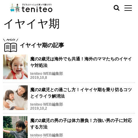
イヤイヤ期
イヤイヤ期の記事
魔の2歳児は海外でも共通！海外のママたちのイヤイ
ヤ対処法
teniteo WEB編集部
2019,10,8
魔の2歳児との過ごし方！イヤイヤ期を乗り切るコツ
とイライラ解消法
teniteo WEB編集部
2019,10,2
魔の2歳児の男の子は体力勝負！力強い男の子に対応
する方法
teniteo WEB編集部