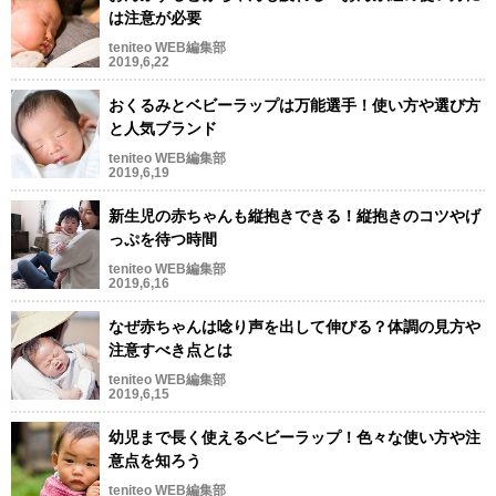
は注意が必要
teniteo WEB編集部
2019,6,22
おくるみとベビーラップは万能選手！使い方や選び方
と人気ブランド
teniteo WEB編集部
2019,6,19
新生児の赤ちゃんも縦抱きできる！縦抱きのコツやげ
っぷを待つ時間
teniteo WEB編集部
2019,6,16
なぜ赤ちゃんは唸り声を出して伸びる？体調の見方や
注意すべき点とは
teniteo WEB編集部
2019,6,15
幼児まで長く使えるベビーラップ！色々な使い方や注
意点を知ろう
teniteo WEB編集部