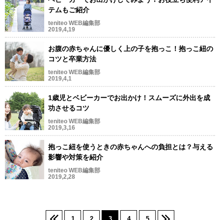
テムもご紹介
teniteo WEB編集部
2019,4,19
お腹の赤ちゃんに優しく上の子を抱っこ！抱っこ紐の
コツと卒業方法
teniteo WEB編集部
2019,4,1
1歳児とベビーカーでお出かけ！スムーズに外出を成
功させるコツ
teniteo WEB編集部
2019,3,16
抱っこ紐を使うときの赤ちゃんへの負担とは？与える
影響や対策を紹介
teniteo WEB編集部
2019,2,28
1
2
3
4
5