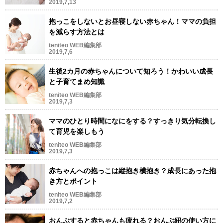
2019,7,13
抱っこをしないとお昼寝しない赤ちゃん！ママの負担
を減らす方法とは
teniteo WEB編集部
2019,7,6
生後2カ月の赤ちゃんについて知ろう！かわいい成長
と子育てまめ知識
teniteo WEB編集部
2019,7,3
ママのひとり時間になにをする？すっきり気分転換し
て育児を楽しもう
teniteo WEB編集部
2019,7,3
赤ちゃんへの抱っこは縦抱き横抱き？成長にあった抱
き方とポイント
teniteo WEB編集部
2019,7,2
おんぶすると赤ちゃんも疲れる？おんぶ紐の使い方に