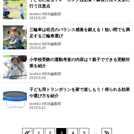
行う注意点
teniteo WEB編集部
2019,9,29
三輪車は幼児のバランス感覚を鍛える！短い間でも満
足する三輪車選び
teniteo WEB編集部
2019,9,29
小学校受験の運動考査の内容は？親子でできる受験対
策を紹介
teniteo WEB編集部
2019,9,26
子ども用トランポリンを家で楽しもう！得られる効果
や選び方を紹介
teniteo WEB編集部
2019,9,21
…
1
2
3
4
5