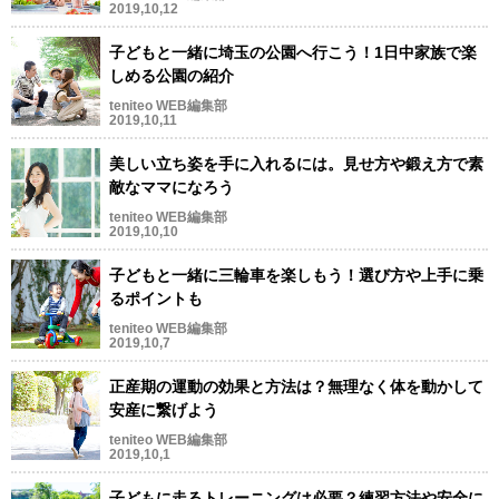
2019,10,12
子どもと一緒に埼玉の公園へ行こう！1日中家族で楽
しめる公園の紹介
teniteo WEB編集部
2019,10,11
美しい立ち姿を手に入れるには。見せ方や鍛え方で素
敵なママになろう
teniteo WEB編集部
2019,10,10
子どもと一緒に三輪車を楽しもう！選び方や上手に乗
るポイントも
teniteo WEB編集部
2019,10,7
正産期の運動の効果と方法は？無理なく体を動かして
安産に繋げよう
teniteo WEB編集部
2019,10,1
子どもに走るトレーニングは必要？練習方法や安全に