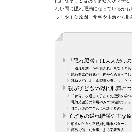
配になることはありませんか？子ど
ない間に隠れ肥満になっているかも
ットや主な原因、食事や生活から肥
「隠れ肥満」は大人だけの
「隠れ肥満」が見逃されがちな子ども
肥満要素の形成が生後から始まってし
乳幼児期によい食習慣を身につけたい
親が子どもの隠れ肥満につ
「食育」を通じて子どもの肥満を学べ
乳幼児健診の利用やカウプ指数でチェ
各自治体の専門家に相談するのも
子どもの隠れ肥満の主な原
朝食の欠食や不規則な睡眠パターン
簡易で偏った食事による栄養過多