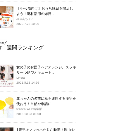
【4～6歳向け】おうち縁日を開店し
よう！廃材活用の縁日...
みゃあちょこ
2020.7.23 10:00
週間ランキング
女の子のお団子ヘアアレンジ。スッキ
リ一つ結びとキュート...
Lihota
2021.5.13 14:56
赤ちゃんの名前に秋を連想する漢字を
使おう！自然や季語に...
teniteo WEB編集部
2018.10.23 08:00
1歳児はママべったりな時期！理由や