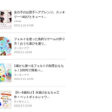
女の子のお団子ヘアアレンジ。スッキ
リ一つ結びとキュート...
Lihota
2021.5.13 14:56
フェルトを使った魚釣りゲームの作り
方！おうち遊びを盛り...
まいまいママ
2020.5.1 10:00
1歳から遊べるフェルトの知育おもち
ゃ！100均で簡単ハ...
まいまいママ
2020.5.21 13:00
【4～6歳向け】水遊びおもちゃ工
作！ペットボトルシャワ...
みゃあちょこ
2020.8.5 10:00