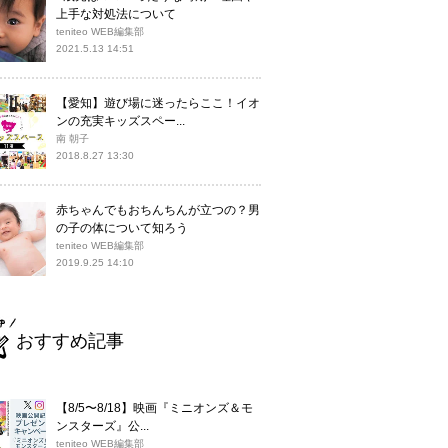
上手な対処法について
teniteo WEB編集部
2021.5.13 14:51
【愛知】遊び場に迷ったらここ！イオ
ンの充実キッズスペー...
南 朝子
2018.8.27 13:30
赤ちゃんでもおちんちんが立つの？男
の子の体について知ろう
teniteo WEB編集部
2019.9.25 14:10
おすすめ記事
【8/5〜8/18】映画『ミニオンズ＆モ
ンスターズ』公...
teniteo WEB編集部